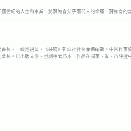
半個世紀的人生和事業，將蘇如春父子兩代人的命運，蘇如春的
秘書長、一級巡視員，《共鳴》雜誌社社長兼總編輯。中國作家
會長。已出版文學、戲劇專著15本，作品在國家、省、市評選