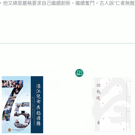
，他又總是嚴格要求自己繼續創新，繼續奮鬥。古人說“仁者無敵