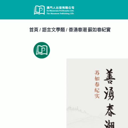
Skip
to
content
首頁
/
語言文學類
/ 善湧春潮 蘇如春紀實