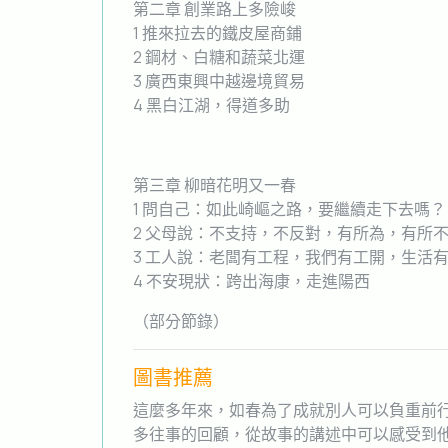
第二章 創業路上多險峻
1 推來拉去的鐵皮屋商鋪
2 鋼材、白糖和蔬菜北運
3 廣西東興中越邊境貿易
4 黑白江湖，得道多助
第三章 柳暗花明又一春
1 問自己：如此崎嶇之路，要繼續走下去嗎？
2 父母說：不支持，不反對，有所為，有所
3 工人說：老闆有工程，我們有工開，生活
4 不安現狀：跨出海康，走進陽西
（部分節錄）
圖書推薦
這麼多年來，如春為了成就別人可以負重前
多往事的回顧，從故事的講述中可以感受到他