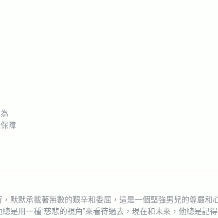
不為
有保障
行，默默承載著無數的艱辛和委屈，這是一個堅強男兒的尊嚴和
總是用一種“慈悲的視角”來看待過去，現在和未來，他總是記