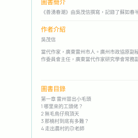
圖書簡介
《善湧春潮》由吳茂信撰寫，記錄了蘇如春
作者介紹
吳茂信
當代作家，廣東雷州市人。廣州市政協原副
作委員會主任，廣東當代作家研究學會常務副
圖書目錄
第一章 雷州冒出小毛頭
1 哪里來的工頭佬？
2 無毛鳥仔飛頂天
3 那楠村到底有多難？
4 走出農村的尕老師