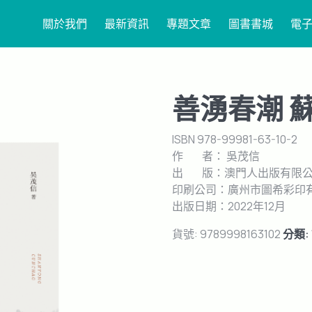
關於我們
最新資訊
專題文章
圖書書城
電
善湧春潮 
ISBN 978-99981-63-10-2
作 者： 吳茂信
出 版：澳門人出版有限
印刷公司：廣州市圖希彩印
出版日期：2022年12月
貨號:
9789998163102
分類: