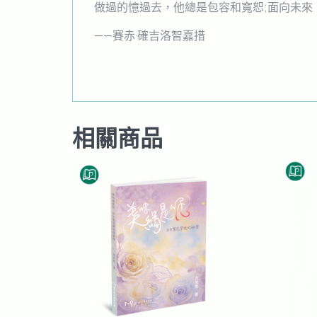
做過的憶過去，他總是包容和寬恕;面向未來
——賽赤·確吉洛智嘉措
相關商品