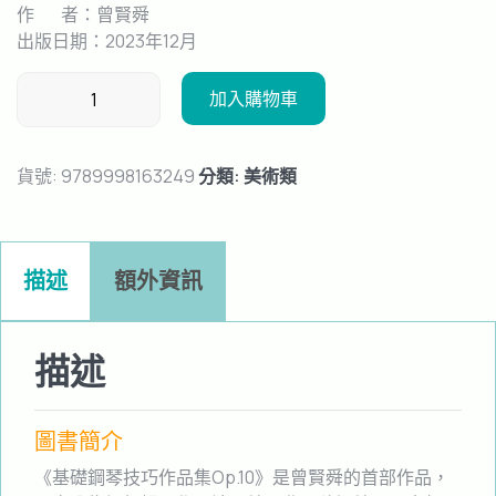
作 者：曾賢舜
出版日期：2023年12月
基
加入購物車
礎
鋼
琴
貨號:
9789998163249
分類:
美術類
技
巧
作
品
描述
額外資訊
集
OP.10
數
描述
量
圖書簡介
《基礎鋼琴技巧作品集Op.10》是曾賢舜的首部作品，