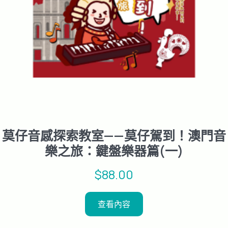
莫仔音感探索教室——莫仔駕到！澳門音
樂之旅：鍵盤樂器篇(一)
$
88.00
查看內容