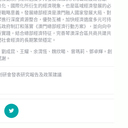
息化、國際化所衍生的經濟現象，也是區域經濟發展的必
要戰略意義。發展總部經濟是澳門融人國家發展大局、對
琴進行深度資源整合，優勢互補，加快經濟適度多元可持
區政府制訂和落實《澳門總部經濟行動方案》，並向向中
新實踐，結合總部經濟特征，完善琴澳深合區共商共建共
門社會經濟的長期繁榮穩定。
劉成昆、王耀、余渭恆、魏欣暘、 曾瑪莉、鄧卓輝。創
感謝。
創研會發表研究報告及政策建議