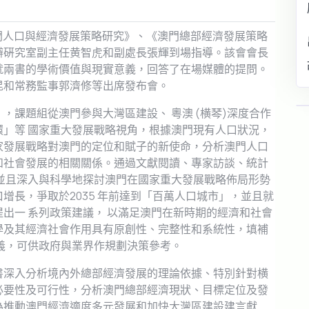
門人口與經濟發展策略研究》、《澳門總部經濟發展策略
辦硏究室副主任⻩智虎和副處長張輝到場指導。該會會長
就兩書的學術價值與現實意義，回答了在場媒體的提問。
昆和常務監事郭濟修等出席發布會。
，課題組從澳門參與大灣區建設、 粵澳 (横琴)深度合作
」等 國家重大發展戰略視角，根據澳門現有人口狀況，
家發展戰略對澳門的定位和賦子的新使命，分析澳門人口
和社會發展的相關關係。通過文獻閱讀、專家訪談、統計
並且深入與科學地探討澳門在國家重大發展戰略佈局形勢
增長，爭取於2035 年前達到「百萬人口城市」，並且就
出一 系列政策建議， 以滿足澳門在新時期的經濟和社會
學及其經濟社會作用具有原創性、完整性和系統性，填補
義，可供政府與業界作規劃決策參考。
書深入分析境內外總部經濟發展的理論依據、特別針對横
必要性及可行性，分析澳門總部經濟現狀、目標定位及發
為推動澳門經濟適度多元發展和加快大灣區建設建言獻