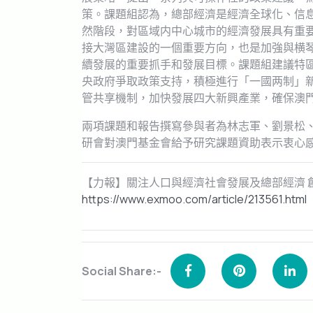
策。課題組認為，總部經濟是經濟全球化、信
然階段，對區域内中心城市的經濟發展具有重
接大灣區建設的一個重要方向，也是加強與横
續發展的重要抓手和發展目標。課題組建議特
央政府爭取政策支持，積極進行「一國两制」
管共享機制，加快發展四大新興產業，確保澳
兩項課題和報告撰寫參與者為林志軍、劉景松、
研會對澳門基金會給予研究課題資助表示衷心
【力報】關注人口與經濟社會發展及總部經濟
https://www.exmoo.com/article/213561.html
Social Share:-