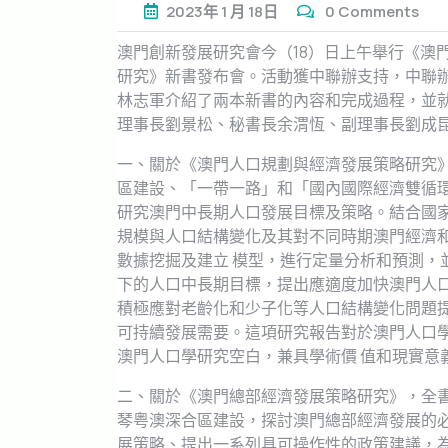
2023年
1 月
18日
0 Comments
澳門創新發展研究會今（18）日上午舉行《澳
研究》新書發布會。活動獲中聯辦支持，中聯
林志軍介紹了兩本新書的內容和完成過程，並
理事長劉景松、秘書長余渭恆、副理事長劉成
一、關於《澳門人口規劃與經濟發展策略研究》
區建設、「一帶一路」和「國內國際經濟雙循環
研究澳門中長期人口發展目標及策略。結合國
規模與人口結構變化及其對不同時期澳門經濟
數據挖掘及建立 模型，進行定量分析和預測，
下的人口中長期目標，提出應適度加快澳門人口
積極應對老齡化和少子化等人口結構變化問題提
可持續發展需要。這項研究報告對於澳門人口
澳門人口學研究空白，兼具學術價 值和現實意
二、關於《澳門總部經濟發展策略研究》，全
琴粤澳深合區建設，探討澳門總部經濟發展的
展策略、提出一系列具可操作性的政策建議，