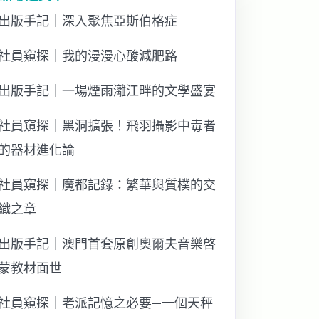
出版手記｜深入聚焦亞斯伯格症
社員窺探｜我的漫漫心酸減肥路
出版手記｜一場煙雨灕江畔的文學盛宴
社員窺探｜黑洞擴張！飛羽攝影中毒者
的器材進化論
社員窺探｜魔都記錄：繁華與質樸的交
織之章
出版手記｜澳門首套原創奧爾夫音樂啓
蒙教材面世
社員窺探｜老派記憶之必要—一個天秤