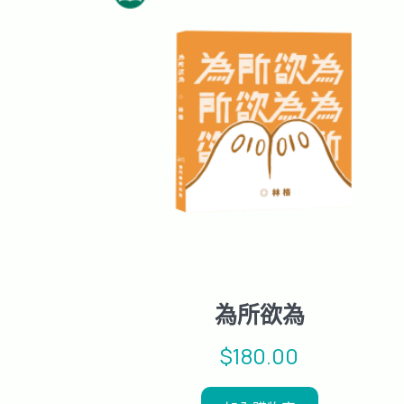
目
排
序
為所欲為
$
180.00