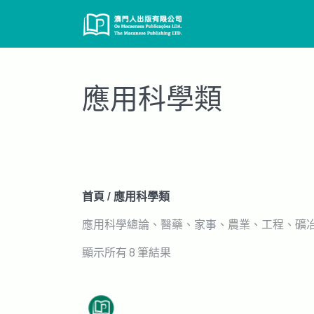
Skip
to
content
應用科學類
首頁
/ 應用科學類
應用科學總論、醫藥、家事、農業、工程、礦
依
顯示所有 8 筆結果
最
新
項