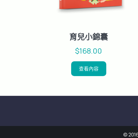
育兒小錦囊
$
168.00
查看內容
© 20