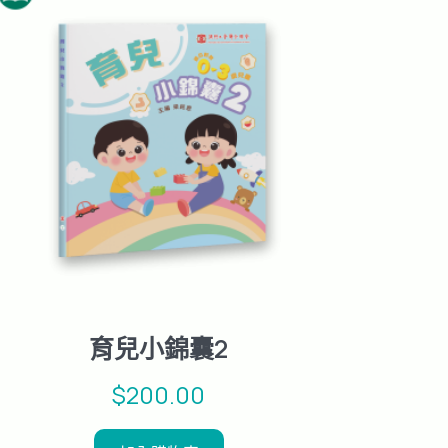
育兒小錦囊2
$
200.00