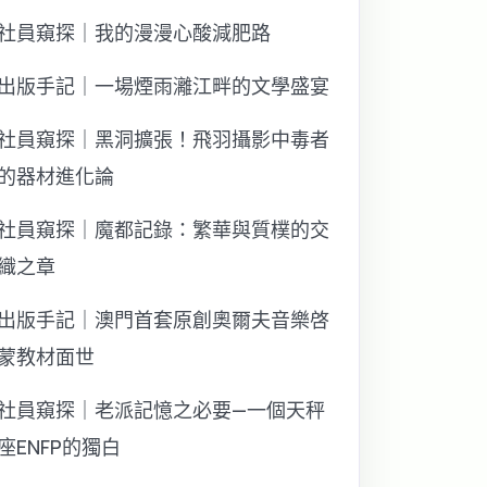
社員窺探｜我的漫漫心酸減肥路
出版手記｜一場煙雨灕江畔的文學盛宴
社員窺探｜黑洞擴張！飛羽攝影中毒者
的器材進化論
社員窺探｜魔都記錄：繁華與質樸的交
織之章
出版手記｜澳門首套原創奧爾夫音樂啓
蒙教材面世
社員窺探｜老派記憶之必要—一個天秤
座ENFP的獨白