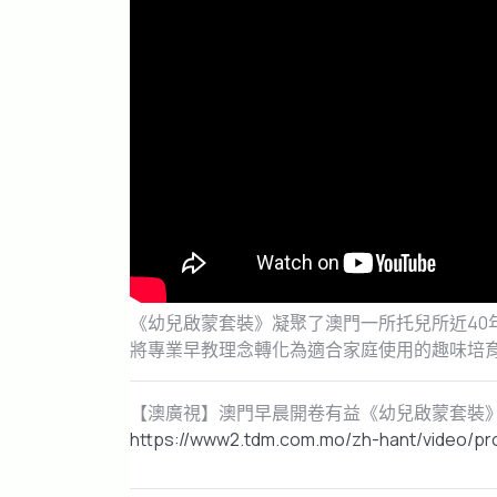
《幼兒啟蒙套裝》凝聚了澳門一所托兒所近40
將專業早教理念轉化為適合家庭使用的趣味培
【澳廣視】澳門早晨開卷有益《幼兒啟蒙套裝
https://www2.tdm.com.mo/zh-hant/video/pr