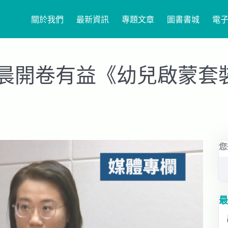
關於我們
最新資訊
專題文章
圖書書城
電
晨開卷有益《幼兒啟蒙套
您
最