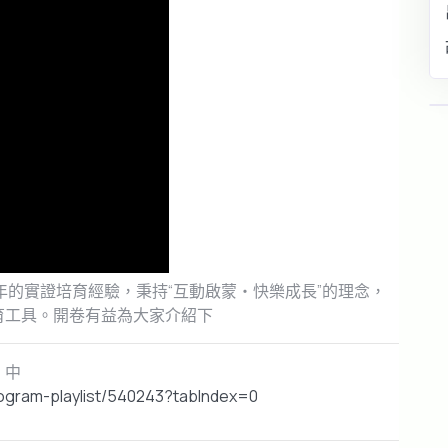
年的實證培育經驗，秉持“互動啟蒙・快樂成長”的理念，
育工具。開卷有益為大家介紹下
》中
ogram-playlist/540243?tabIndex=0