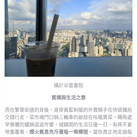
攝於朵雲書院
質樸與生活之章
而在繁華街道的背後，身穿黃藍制服的外賣騎手在快遞櫃前
交錯行走，菜市場門口騎三輪車的爺叔在吆喝賣菜，轉角處
早餐攤的鐵鍋滋滋作響，城鎮間的生活日復一日、有條不紊
地重覆着，
煙火氣息充斥著每一條鄉道
。當你真正地走過每