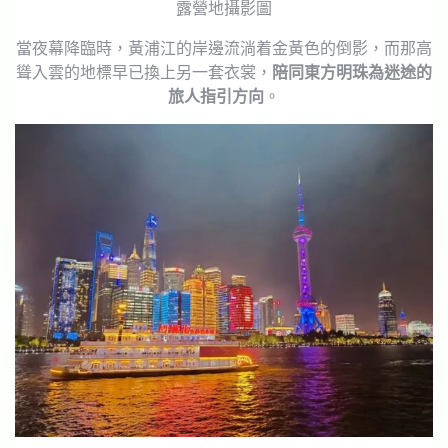
露營地攝影圖
當夜幕降臨時，黃浦江的岸邊流淌着金黃色的倒影，而那高
聳入雲的地標早已換上另一套衣裳，
陪同東方明珠為迷途的
旅人指引方向
。