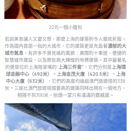
22元一個小籠包
若說美食讓人又愛又恨，那麼上海的建築則令人徹底折服。
作為國內首屈一指的大城市，它的建築更是充盈著
濃郁的大
城市氣息
，有許多不曾見過的風貌：廣闊的十車道、便捷的
智慧城市建設，以及那些高大輝煌的地標建築。其中最著名
的便是位於上海陸家嘴的“
上海三件套”
，它們分別是
上海環
球金融中心（492米）、上海金茂大廈（420.5米）、上海
中心大廈（632米）
，它們的高度均遠超澳門旅遊塔的338
米。三座比澳門旅遊塔還要高的建築同時出現在一個地方，
相隔不到300米，抬頭一望只有滿滿的震撼感。