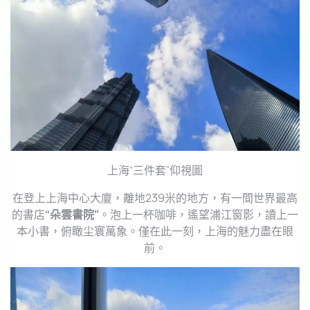
上海“三件套”仰視圖
在登上上海中心大廈，離地239米的地方，有一間世界最高
的書店
“朵雲書院”
。泡上一杯咖啡，遙望浦江窗影，讀上一
本小書，俯瞰尘寰萬象。僅在此一刻，上海的魅力盡在眼
前。