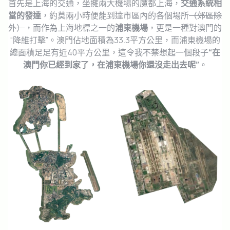
首先是上海的交通，坐擁兩大機場的魔都上海，
交通系統相
當的發達
，約莫兩小時便能到達市區內的各個場所
（郊區除
外）
，而作為上海地標之一的
浦東機場
，更是一種對澳門的
“降維打擊”。澳門佔地面積為33.3平方公里，而浦東機場的
總面積足足有近40平方公里，這令我不禁想起一個段子
“在
澳門你已經到家了，在浦東機場你還沒走出去呢”
。