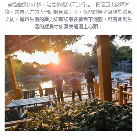
穿過幽邃的小道，沿着蜿蜒的河流行走，日落西山餘暉漸
染。來自八方的人們同憩屋簷之下，休閒的時光凝結於瞬息
之間。
城市生活的壓力如塵埃般在暮色下消散，唯有此刻生
活的感覺才如湧泉般漫上心頭。