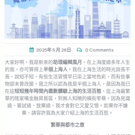
2025年
5 月
28日
0 Comments
大家好啊，我是新來的
助理編輯風月
，在上海度過多年人生
的我，亦可算得上
半個上海人
。我在上海生活的時光說長不
長，說短不短，有些生活習慣早已染上當地色彩，而有些事
物卻未曾改變。我之所以認為我是半個上海人，是因為我已
在這
短短幾年時間內盡數體驗上海的生活百態
，從上海最繁
華的陸家嘴金融貿易區，到無人知曉的橫街窄巷。因為見識
過、嘗試過、放棄過，我才會對它又愛又恨。如果你不嫌
棄，請容許我為大家介紹上海的生活百態。
繁華與都市之章