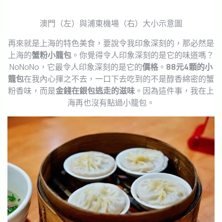
澳門（左）與浦東機場（右）大小示意圖
再來就是上海的特色美食，要說令我印象深刻的，那必然是
上海的
蟹粉小籠包
。你覺得令人印象深刻的是它的味道嗎？
NoNoNo，它最令人印象深刻的是它的
價格
。
88元4顆
的小
籠包
在我內心揮之不去，一口下去吃到的不是醇香綿密的蟹
粉香味，而是
金錢在銀包逃走的滋味
。因為這件事，我在上
海再也沒有點過小籠包。