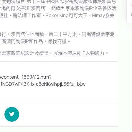
度動漫項目“第十三屆中國國際影視動漫版權保護和貿易
於場內再次搭建“澳門館”，組織九家本澳動漫IP企業參與活
、魔法師工作室、Poker King可可大王、Himay系美
舉行，澳門館佔地面積一百二十平方米，同場特設數字潮
廣澳門動漫IP和作品，尋找商機。
畫家戴鈺珺設計及繪畫，展現本澳原創IP人物魄力。
6/content_1690412.htm?
1NGD7wF4BK-b-d8oNKwihpjL56fz_bLw