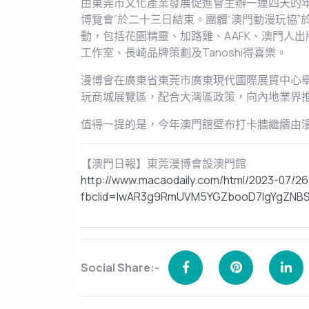
由東莞市文化產業發展促進會主辦一連四天的年
博覽會”於二十三日結束。團體“澳門動漫玩協”
動，包括花園精靈、加路雞、AAFK、澳門人出版社
工作室、長崎品牌策劃及Tanoshi得喜樂。
漫博會在廣東省東莞市廣東現代國際展貿中心
玩商城展覽區，配合大灣區政策，向內地業界推
值得一提的是，今年澳門館壁布打卡牆繼續由漫
【澳門日報】東莞漫博會設澳門館
http://www.macaodaily.com/html/2023-07/2
fbclid=IwAR3g9RmUVM5YGZbooD7lgYgZNBS
Social Share:-