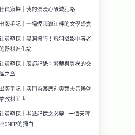
社員窺探｜我的漫漫心酸減肥路
出版手記｜一場煙雨灕江畔的文學盛宴
社員窺探｜黑洞擴張！飛羽攝影中毒者
的器材進化論
社員窺探｜魔都記錄：繁華與質樸的交
織之章
出版手記｜澳門首套原創奧爾夫音樂啓
蒙教材面世
社員窺探｜老派記憶之必要—一個天秤
座ENFP的獨白