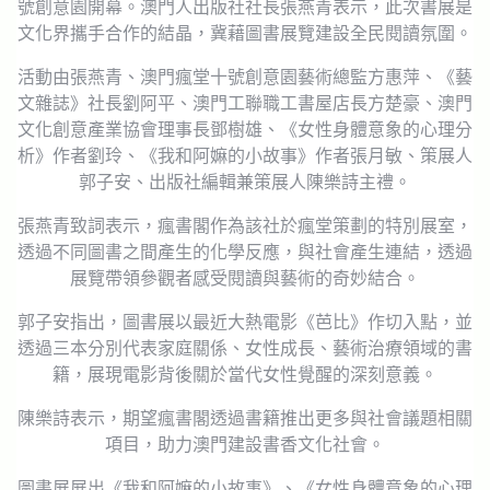
號創意園開幕。澳門人出版社社長張燕青表示，此次書展是
文化界攜手合作的結晶，冀藉圖書展覽建設全民閱讀氛圍。
活動由張燕青、澳門瘋堂十號創意園藝術總監方惠萍、《藝
文雜誌》社長劉阿平、澳門工聯職工書屋店長方楚豪、澳門
文化創意產業協會理事長鄧樹雄、《女性身體意象的心理分
析》作者劉玲、《我和阿嫲的小故事》作者張月敏、策展人
郭子安、出版社編輯兼策展人陳樂詩主禮。
張燕青致詞表示，瘋書閣作為該社於瘋堂策劃的特別展室，
透過不同圖書之間產生的化學反應，與社會產生連結，透過
展覽帶領參觀者感受閱讀與藝術的奇妙結合。
郭子安指出，圖書展以最近大熱電影《芭比》作切入點，並
透過三本分別代表家庭關係、女性成長、藝術治療領域的書
籍，展現電影背後關於當代女性覺醒的深刻意義。
陳樂詩表示，期望瘋書閣透過書籍推出更多與社會議題相關
項目，助力澳門建設書香文化社會。
圖書展展出《我和阿嫲的小故事》、《女性身體意象的心理