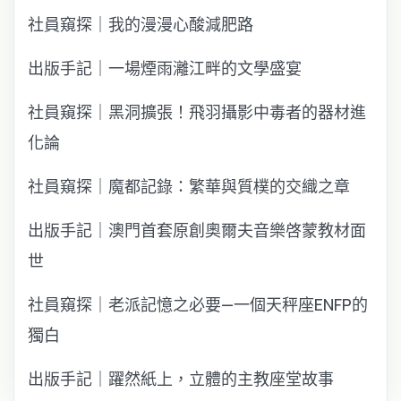
社員窺探｜我的漫漫心酸減肥路
出版手記｜一場煙雨灕江畔的文學盛宴
社員窺探｜黑洞擴張！飛羽攝影中毒者的器材進
化論
社員窺探｜魔都記錄：繁華與質樸的交織之章
出版手記｜澳門首套原創奧爾夫音樂啓蒙教材面
世
社員窺探｜老派記憶之必要—一個天秤座ENFP的
獨白
出版手記｜躍然紙上，立體的主教座堂故事