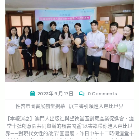
2023年
9 月
17日
0 Comments
性啓示圖書展瘋堂揭幕 展三書引領進入芭比世界
【本報消息】澳門人出版社與望德堂區創意產業促進會、瘋
堂十號創意園共同舉辦的瘋書閣暨“以書籍帶你進入芭比世
界——對現代女性的啟示”圖書展，昨日中午十二時假瘋堂十