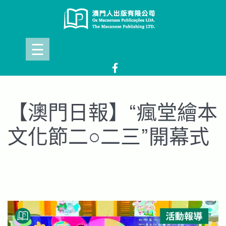
Skip
to
content
☰
【澳門日報】“瘋堂繪本
文化節二○二三”開幕式