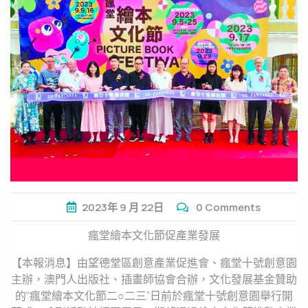
2023年
9 月
22日
0 Comments
瘋堂繪本文化節促產業發展
【本報消息】由望德堂區創意產業促進會、瘋堂十號創意園
主辦，澳門人出版社、插畫師協會合辦，文化發展基金贊助
的“瘋堂繪本文化節二○二三”日前於瘋堂十號創意園舉行開