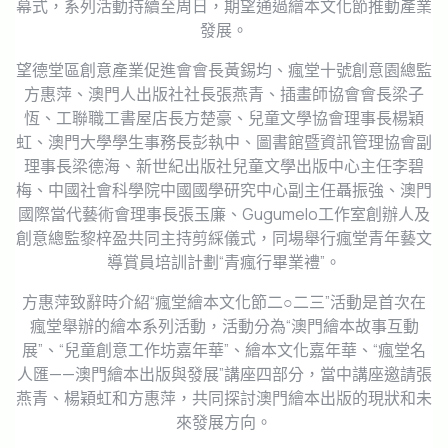
幕式，系列活動持續至周日，期望通過繪本文化節推動產業
發展。
望德堂區創意產業促進會會長黃錫均、瘋堂十號創意園總監
方惠萍、澳門人出版社社長張燕青、插畫師協會會長梁子
恆、工聯職工書屋店長方楚豪、兒童文學協會理事長楊穎
虹、澳門大學學生事務長彭執中、圖書館暨資訊管理協會副
理事長梁德海、新世紀出版社兒童文學出版中心主任李碧
梅、中國社會科學院中國國學研究中心副主任聶振強、澳門
國際當代藝術會理事長張玉廉、Gugumelo工作室創辦人及
創意總監黎梓盈共同主持剪綵儀式，同場舉行瘋堂青年藝文
導賞員培訓計劃“青瘋行畢業禮”。
方惠萍致辭時介紹“瘋堂繪本文化節二○二三”活動是首次在
瘋堂舉辦的繪本系列活動，活動分為“澳門繪本故事互動
展”、“兒童創意工作坊嘉年華”、繪本文化嘉年華、“瘋堂名
人匯——澳門繪本出版與發展”講座四部分，當中講座邀請張
燕青、楊穎虹和方惠萍，共同探討澳門繪本出版的現狀和未
來發展方向。