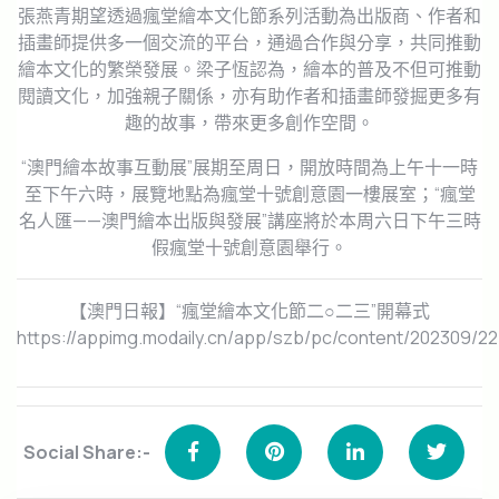
張燕青期望透過瘋堂繪本文化節系列活動為出版商、作者和
插畫師提供多一個交流的平台，通過合作與分享，共同推動
繪本文化的繁榮發展。梁子恆認為，繪本的普及不但可推動
閱讀文化，加強親子關係，亦有助作者和插畫師發掘更多有
趣的故事，帶來更多創作空間。
“澳門繪本故事互動展”展期至周日，開放時間為上午十一時
至下午六時，展覽地點為瘋堂十號創意園一樓展室；“瘋堂
名人匯——澳門繪本出版與發展”講座將於本周六日下午三時
假瘋堂十號創意園舉行。
【澳門日報】“瘋堂繪本文化節二○二三”開幕式
https://appimg.modaily.cn/app/szb/pc/content/202309/2
Social Share:-