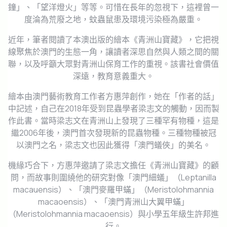
鐘」、「望洋燈火」等等。可惜在長年的忽視下，這裡曾一
度淪為荒廢之地，蚊蟲鼠患及環境污染極為嚴重。
近年，筆者閱讀了本澳出版的繪本《青洲山寶藏》，它把視
線聚焦於澳門的生態一角，讓讀者深思自然與人類之間的關
聯，以及呼籲大眾對青洲山保育工作的重視。該書社會價值
深遠，教育意義重大。
繪本由澳門藝術教育工作者方惠萍創作，她在「作者的話」
中記述，自己在2018年受到昆蟲學者梁志文的觸動，因而製
作此書。當時梁志文在青洲山上發現了三種罕有物種，這是
繼2006年後，澳門首次發現新的昆蟲物種。三種物種被冠
以澳門之名，梁志文也因此獲得「澳門蟻俠」的美名。
機緣巧合下，方惠萍邀請了梁志文擔任《青洲山寶藏》的顧
問，而故事則圍繞他的研究對像「澳門細蟻」（Leptanilla
macauensis）、「澳門麥羅甲蟎」（Meristolohmannia
macaoensis）、「澳門青洲山大翼甲蟎」
（Meristolohmannia macaoensis）與小學五年級生許邦進
行。