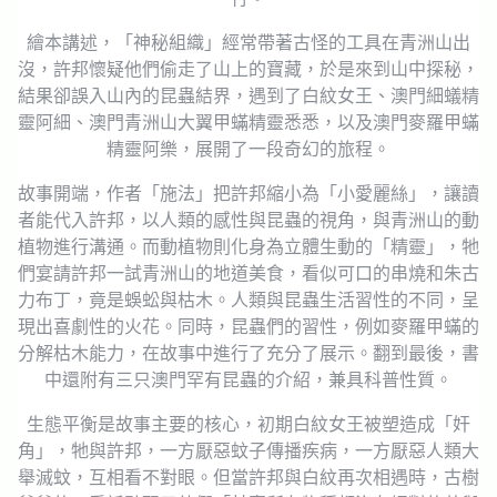
繪本講述，「神秘組織」經常帶著古怪的工具在青洲山出
沒，許邦懷疑他們偷走了山上的寶藏，於是來到山中探秘，
結果卻誤入山內的昆蟲結界，遇到了白紋女王、澳門細蟻精
靈阿細、澳門青洲山大翼甲蟎精靈悉悉，以及澳門麥羅甲蟎
精靈阿樂，展開了一段奇幻的旅程。
故事開端，作者「施法」把許邦縮小為「小愛麗絲」，讓讀
者能代入許邦，以人類的感性與昆蟲的視角，與青洲山的動
植物進行溝通。而動植物則化身為立體生動的「精靈」，牠
們宴請許邦一試青洲山的地道美食，看似可口的串燒和朱古
力布丁，竟是蜈蚣與枯木。人類與昆蟲生活習性的不同，呈
現出喜劇性的火花。同時，昆蟲們的習性，例如麥羅甲蟎的
分解枯木能力，在故事中進行了充分了展示。翻到最後，書
中還附有三只澳門罕有昆蟲的介紹，兼具科普性質。
生態平衡是故事主要的核心，初期白紋女王被塑造成「奸
角」，牠與許邦，一方厭惡蚊子傳播疾病，一方厭惡人類大
舉滅蚊，互相看不對眼。但當許邦與白紋再次相遇時，古樹