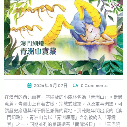
2024年
5 月
07日
0 Comments
在澳門的西北面有一座隱蔽的小森林名為「青洲山」。鬱鬱
蔥蔥，青洲山上有着古樹、宗教式建築，以及軍事碉堡，可
謂歷史底蘊與科研價值兼備的寶地。清乾隆年間出版的《澳
門紀略》，青洲山曾以「青洲煙雨」之名被納入「濠鏡十
景」之一，同期並列的景觀還有「南灣浴日」、「三巴曉