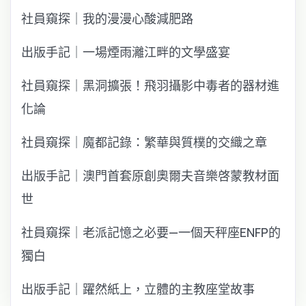
社員窺探｜我的漫漫心酸減肥路
出版手記｜一場煙雨灕江畔的文學盛宴
社員窺探｜黑洞擴張！飛羽攝影中毒者的器材進
化論
社員窺探｜魔都記錄：繁華與質樸的交織之章
出版手記｜澳門首套原創奧爾夫音樂啓蒙教材面
世
社員窺探｜老派記憶之必要—一個天秤座ENFP的
獨白
出版手記｜躍然紙上，立體的主教座堂故事