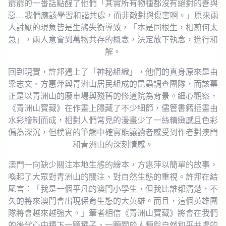
爺爺的一番話點醒了他們「其實所有物種都沒有絕對的善與
惡……我們應該學習和諧共處，而非敵對與傷害啊。」原來兩
人討厭的現象皆是生態失衡導致，「本是同根生，相煎何太
急」，兩人意會到萬物共存的概念，決定放下執念，進行和
解。
回到現實，許邦遇上了「神秘組織」，他們的真身原來是由
梁志文、方惠萍與青洲山居民組成的昆蟲調查團隊，而該幕
正是以青洲山的廢車場與殘舊的修道院為背景。細心觀察，
《青洲山寶藏》在作畫上隱藏了不少細節，儘管書籍插畫由
水彩繪制而成，相對人們常見的漫畫少了一絲精緻感且色彩
偏為深沉，但樸實的筆觸中確實能讓讀者感受到作者對澳門
和青洲山的深刻情感。
澳門一向缺少關注本地生態的繪本，方惠萍以簡單的故事，
喚起了大眾對青洲山的關注、對自然生態的重視。許邦在結
尾言：「我是一個平凡的澳門小學生，但我比誰都清楚，不
久的將來澳門會出現保育生態的大英雄。而且，這個英雄團
隊將會越來越強大。」筆者相信《青洲山寶藏》將會在我們
的後代心中種下一顆種子，一顆關於人類與自然和平共處的