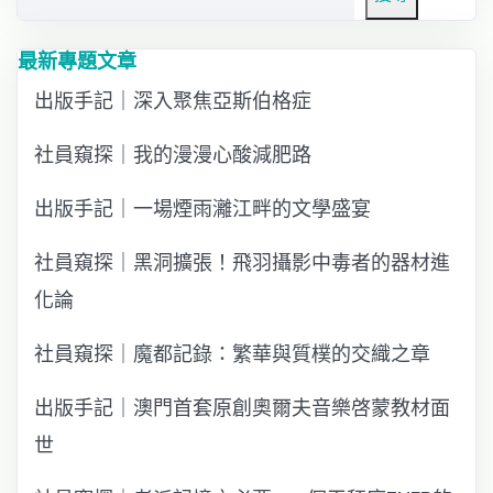
最新專題文章
出版手記｜深入聚焦亞斯伯格症
社員窺探｜我的漫漫心酸減肥路
出版手記｜一場煙雨灕江畔的文學盛宴
社員窺探｜黑洞擴張！飛羽攝影中毒者的器材進
化論
社員窺探｜魔都記錄：繁華與質樸的交織之章
出版手記｜澳門首套原創奧爾夫音樂啓蒙教材面
世