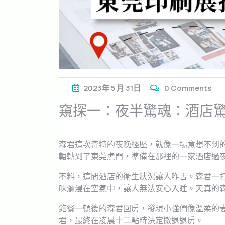
2023年
5 月
31日
0 Comments
窺探一：夜半驚魂：酒店
森君這次奇特的夜晚經歷，就像一場意想不到
輾轉到了東莞虎門，準備在那裡的一家酒店過
不料，這間酒店的衛生狀況讓人咋舌。森君一
味瀰漫在空氣中，讓人無法安心入睡。天真的
飽餐一頓後的森君回房，發現小強們像溫柔的
君，最終在凌晨十二點時決定撤退退房。