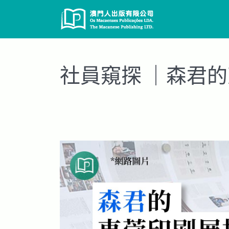
Skip
to
content
社員窺探 ｜森君