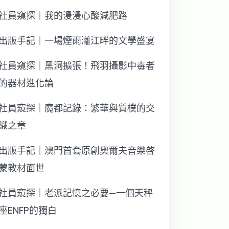
社員窺探｜我的漫漫心酸減肥路
出版手記｜一場煙雨灕江畔的文學盛宴
社員窺探｜黑洞擴張！飛羽攝影中毒者
的器材進化論
社員窺探｜魔都記錄：繁華與質樸的交
織之章
出版手記｜澳門首套原創奧爾夫音樂啓
蒙教材面世
社員窺探｜老派記憶之必要—一個天秤
座ENFP的獨白