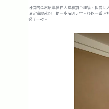
可憐的森君原準備在大堂和前台理論，但看到
決定撒腿就跑，退一步海闊天空。經過一番波
過了一夜。