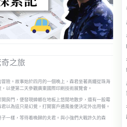
驚奇之旅
的冒險。故事始於四月的一個晚上，森君坐著高鐵從珠海
夜，以便第二天參觀廣東國際印刷技術展覽會。
打開房門，便發現蟑螂在地板上悠閒地散步，還有一股霉
森君以為這只是幻覺，打開窗戶通風後便決定外出用餐。
妻子一樣，等待着晚歸的夫君。與小強們大戰許久的森