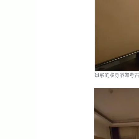
斑駁的牆身猶如考