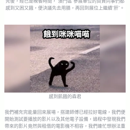
完後，經已是晚餐時間，“澳門區”參展單位的負責同事們都
感到又困又餓，便決議先去用膳，再回到展位上繼續“肝”。
感到飢餓的森君
我們補充完能量回來展場，搭建師傅已經拉好電線，我們便
開始測試要播放的影片以及其他電子設備，過程中發現我們
帶來的影片竟然與租借的電影機不相容，我們連忙想辦法重