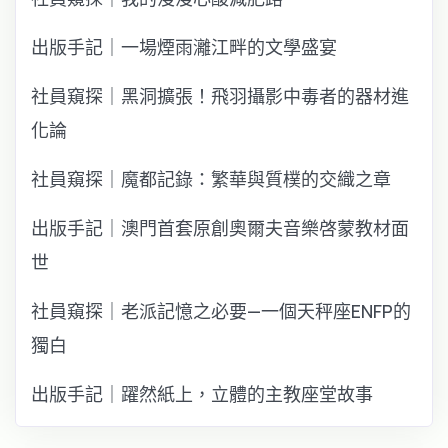
出版手記｜一場煙雨灕江畔的文學盛宴
社員窺探｜黑洞擴張！飛羽攝影中毒者的器材進
化論
社員窺探｜魔都記錄：繁華與質樸的交織之章
出版手記｜澳門首套原創奧爾夫音樂啓蒙教材面
世
社員窺探｜老派記憶之必要—一個天秤座ENFP的
獨白
出版手記｜躍然紙上，立體的主教座堂故事