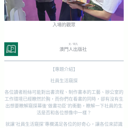
入場的觀眾
文／阿凡
澳門人出版社
【專題介紹】
社員生活窺探
各位讀者粉絲可能對出書流程、制作書本的工藝、辦公室的
工作環境已經瞭然於胸，而你們在看書的同時，卻有沒有生
出想要瞭解窺探幕後“做書功臣”的衝動，瞭解一下社員的生
活是否和各位想像中一樣？
就讓“社員生活窺探”專欄滿足各位的好奇心，讓各位來認識