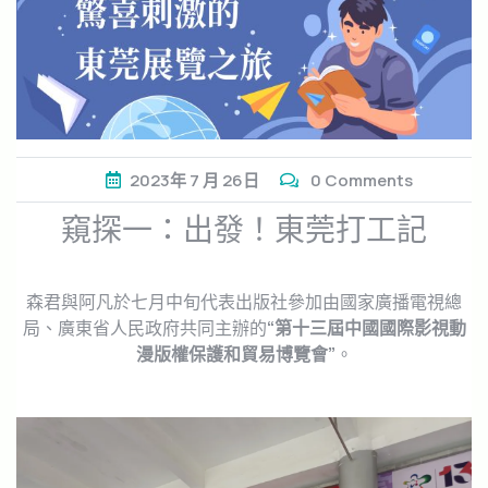
2023年
7 月
26日
0 Comments
窺探一：出發！東莞打工記
森君與阿凡於七月中旬代表出版社參加由國家廣播電視總
局、廣東省人民政府共同主辦的
“第十三屆中國國際影視動
漫版權保護和貿易博覽會”
。