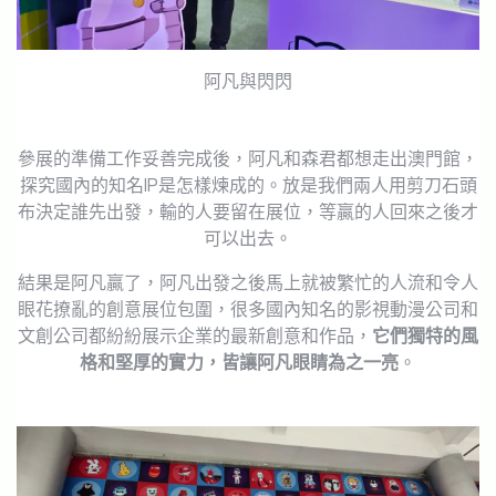
阿凡與閃閃
參展的準備工作妥善完成後，阿凡和森君都想走出澳門館，
探究國內的知名IP是怎樣煉成的。放是我們兩人用剪刀石頭
布決定誰先出發，輸的人要留在展位，等贏的人回來之後才
可以出去。
結果是阿凡贏了，阿凡出發之後馬上就被繁忙的人流和令人
眼花撩亂的創意展位包圍，很多國內知名的影視動漫公司和
文創公司都紛紛展示企業的最新創意和作品，
它們獨特的風
格和堅厚的實力，皆讓阿凡眼睛為之一亮
。