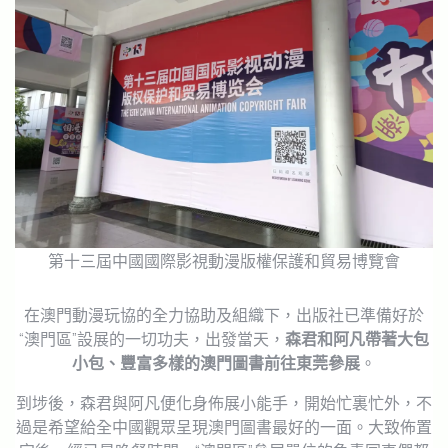
第十三屆中國國際影視動漫版權保護和貿易博覽會
在澳門動漫玩協的全力協助及組織下，出版社已準備好於
“澳門區”設展的一切功夫，出發當天，
森君和阿凡帶著大包
小包、豐富多樣的澳門圖書前往東莞參展
。
到埗後，森君與阿凡便化身佈展小能手，開始忙裏忙外，不
過是希望給全中國觀眾呈現澳門圖書最好的一面。大致佈置