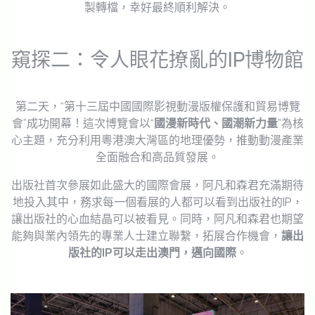
製轉檔，幸好最終順利解決。
窺探二：令人眼花撩亂的IP博物館
第二天，“第十三屆中國國際影視動漫版權保護和貿易博覽
會”成功開幕！這次博覽會以“
國漫新時代、國潮新力量
”為核
心主題，充分利用粵港澳大灣區的地理優勢，推動動漫產業
全面融合和高品質發展。
出版社首次參展如此盛大的國際會展，阿凡和森君充滿期待
地投入其中，務求每一個看展的人都可以看到出版社的IP，
讓出版社的心血結晶可以被看見。同時，阿凡和森君也期望
能夠與業內領先的專業人士建立聯繫，拓展合作機會，
讓出
版社的IP可以走出澳門，邁向國際
。