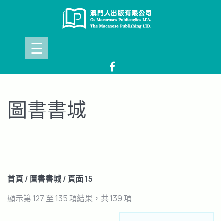
Skip
to
content
☰
圖書書城
首頁
/
圖書書城
/ 頁面 15
依
顯示第 127 至 135 項結果，共 139 項
最