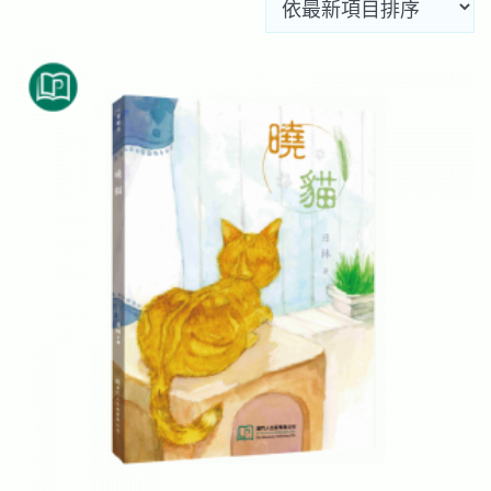
新
項
目
排
序