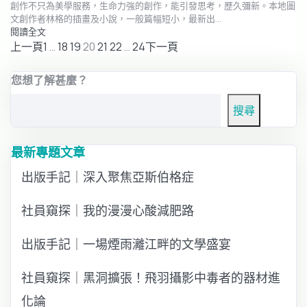
創作不只為美學服務，生命力強的創作，能引發思考，歷久彌新。本地圖
文創作者林格的插畫及小說，一般篇幅短小，最新出…
閱讀全文
上一頁
1
…
18
19
20
21
22
…
24
下一頁
您想了解甚麼？
搜尋
最新專題文章
出版手記｜深入聚焦亞斯伯格症
社員窺探｜我的漫漫心酸減肥路
出版手記｜一場煙雨灕江畔的文學盛宴
社員窺探｜黑洞擴張！飛羽攝影中毒者的器材進
化論