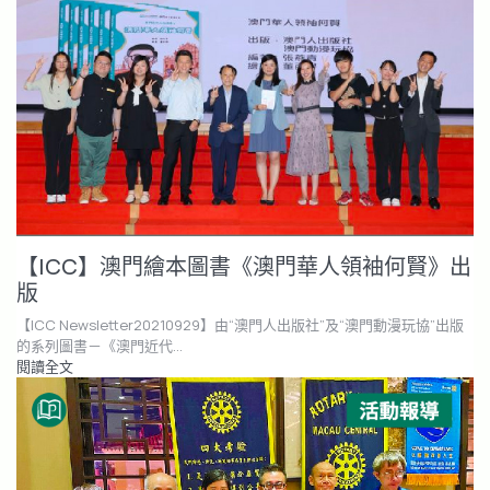
【ICC】澳門繪本圖書《澳門華人領袖何賢》出
版
【ICC Newsletter20210929】由“澳門人出版社”及“澳門動漫玩協”出版
的系列圖書－《澳門近代…
閱讀全文