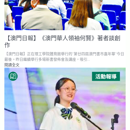
【澳門日報】《澳門華人領袖何賢》著者談創
作
【澳門日報】正在理工學院體育館舉行的“第廿四屆澳門書市嘉年華”今日
最後。昨日繼續舉行多場新書發佈會及講座，吸引…
閱讀全文